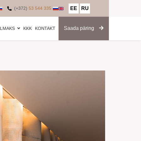
EE
RU
(+372)
53 544 335
Saada päring
ELMAKS
KKK
KONTAKT