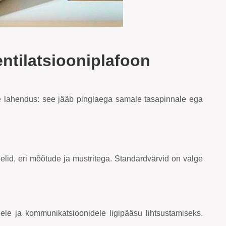
ntilatsiooniplafoon
e lahendus: see jääb pinglaega samale tasapinnale ega
lid, eri mõõtude ja mustritega. Standardvärvid on valge
dele ja kommunikatsioonidele ligipääsu lihtsustamiseks.