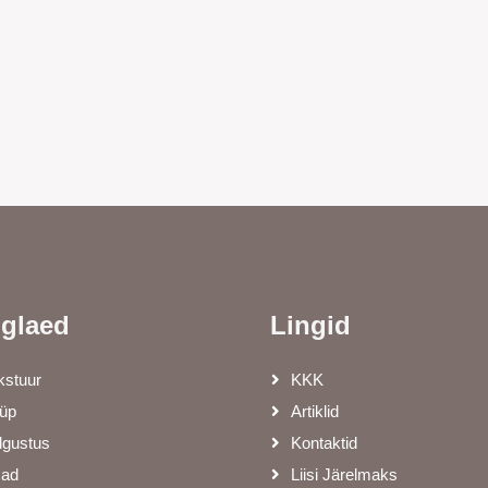
nglaed
Lingid
kstuur
KKK
üp
Artiklid
lgustus
Kontaktid
sad
Liisi Järelmaks