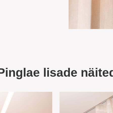
Pinglae lisade näite