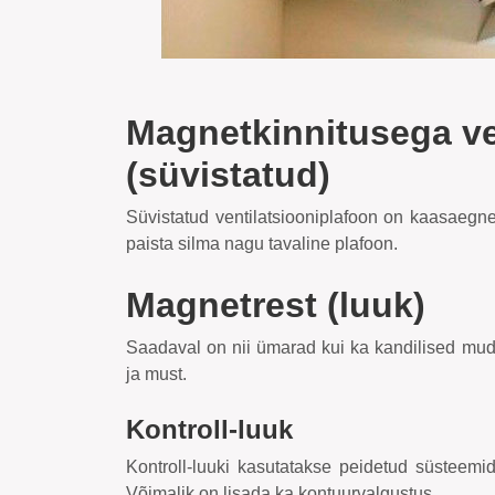
Magnetkinnitusega ve
(süvistatud)
Süvistatud ventilatsiooniplafoon on kaasaegn
paista silma nagu tavaline plafoon.
Magnetrest (luuk)
Saadaval on nii ümarad kui ka kandilised mude
ja must.
Kontroll-luuk
Kontroll-luuki kasutatakse peidetud süsteemi
Võimalik on lisada ka kontuurvalgustus.