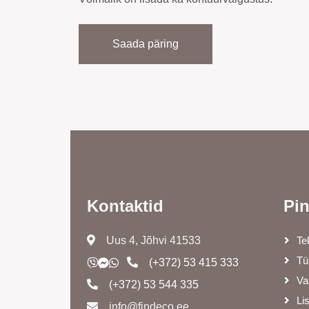
Saada päring
Kontaktid
Pi
Uus 4, Jõhvi 41533
Te
Tü
(+372)
53 415 333
Va
(+372)
53 544 335
Li
info@findeco.ee