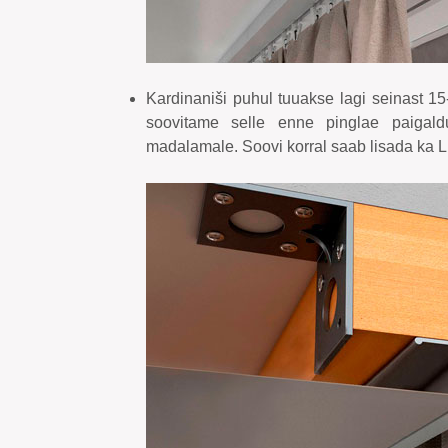
Kardinaniši puhul tuuakse lagi seinast 15
soovitame selle enne pinglae paigald
madalamale. Soovi korral saab lisada ka 