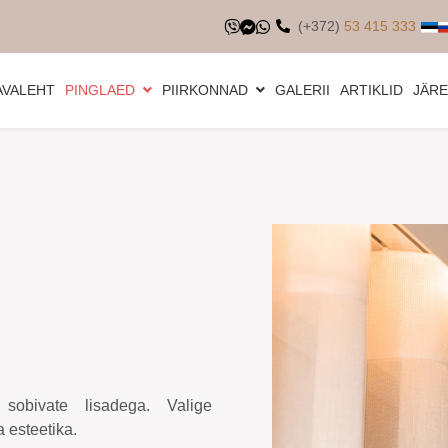
(+372)
53 415 333
AVALEHT
PINGLAED
PIIRKONNAD
GALERII
ARTIKLID
JÄR
 sobivate lisadega. Valige
 esteetika.