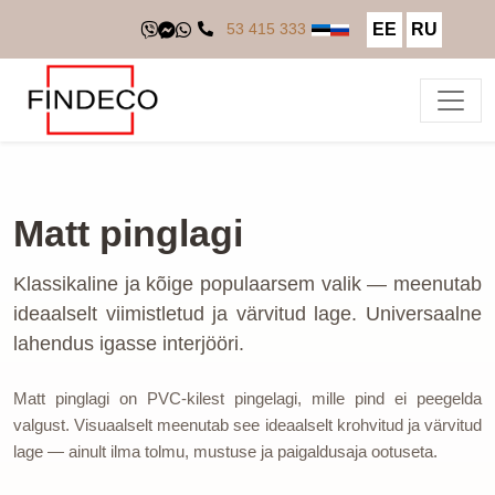
EE
RU
53 415 333
Matt pinglagi
Klassikaline ja kõige populaarsem valik — meenutab
ideaalselt viimistletud ja värvitud lage. Universaalne
lahendus igasse interjööri.
Matt pinglagi on PVC-kilest pingelagi, mille pind ei peegelda
valgust. Visuaalselt meenutab see ideaalselt krohvitud ja värvitud
lage — ainult ilma tolmu, mustuse ja paigaldusaja ootuseta.