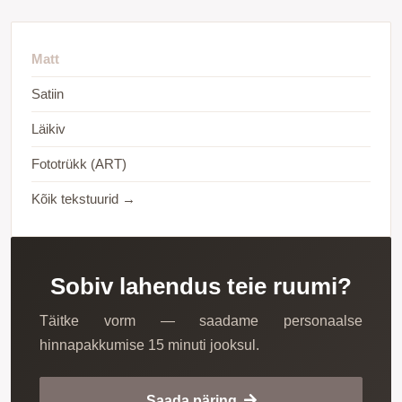
Matt
Satiin
Läikiv
Fototrükk (ART)
Kõik tekstuurid →
Sobiv lahendus teie ruumi?
Täitke vorm — saadame personaalse
hinnapakkumise 15 minuti jooksul.
Saada päring