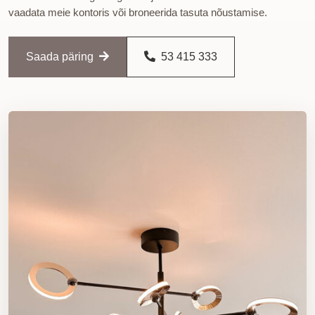
vaadata meie kontoris või broneerida tasuta nõustamise.
Saada päring
53 415 333