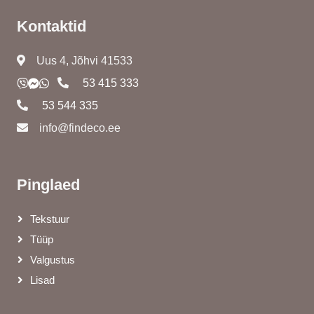
Kontaktid
Uus 4, Jõhvi 41533
53 415 333
53 544 335
info@findeco.ee
Pinglaed
Tekstuur
Tüüp
Valgustus
Lisad