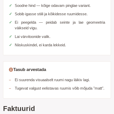
Soodne hind — kõige odavam pinglae variant.
Sobib igasse stiili ja kõikidesse ruumidesse.
Ei peegelda — peidab seinte ja lae geomeetria
väikseid vigu.
Lai värvitoonide valik.
Niiskuskindel, ei karda lekkeid.
Tasub arvestada
Ei suurenda visuaalselt ruumi nagu läikiv lagi.
Tugevat valgust eelistavas ruumis võib mõjuda "matt".
Faktuurid