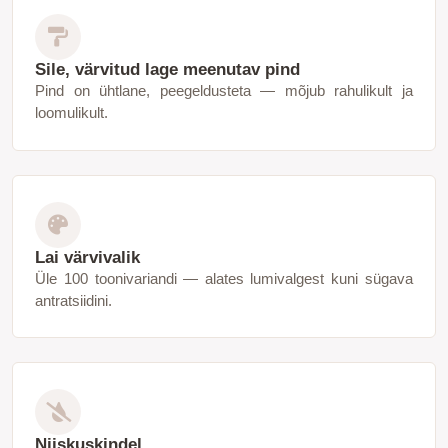
Sile, värvitud lage meenutav pind
Pind on ühtlane, peegeldusteta — mõjub rahulikult ja
loomulikult.
Lai värvivalik
Üle 100 toonivariandi — alates lumivalgest kuni sügava
antratsiidini.
Niiskuskindel