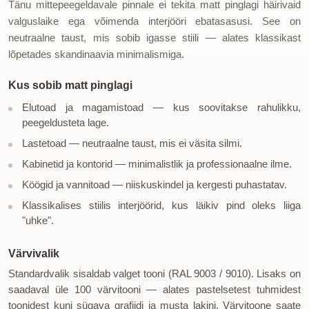
Tänu mittepeegeldavale pinnale ei tekita matt pinglagi häirivaid
valguslaike ega võimenda interjööri ebatasasusi. See on
neutraalne taust, mis sobib igasse stiili — alates klassikast
lõpetades skandinaavia minimalismiga.
Kus sobib matt pinglagi
Elutoad ja magamistoad — kus soovitakse rahulikku,
peegeldusteta lage.
Lastetoad — neutraalne taust, mis ei väsita silmi.
Kabinetid ja kontorid — minimalistlik ja professionaalne ilme.
Köögid ja vannitoad — niiskuskindel ja kergesti puhastatav.
Klassikalises stiilis interjöörid, kus läikiv pind oleks liiga
"uhke".
Värvivalik
Standardvalik sisaldab valget tooni (RAL 9003 / 9010). Lisaks on
saadaval üle 100 värvitooni — alates pastelsetest tuhmidest
toonidest kuni sügava grafiidi ja musta lakini. Värvitoone saate