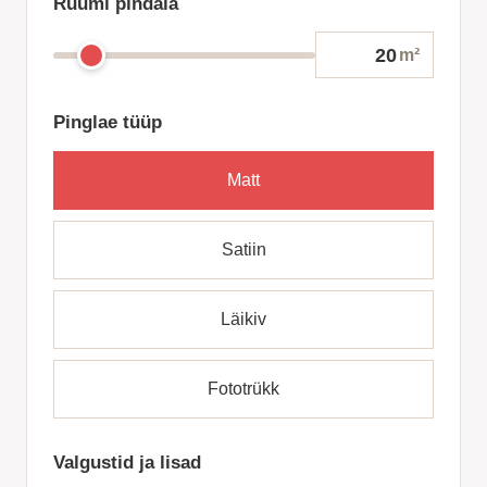
Ruumi pindala
m²
Pinglae tüüp
Matt
Satiin
Läikiv
Fototrükk
Valgustid ja lisad