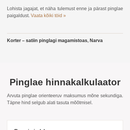
Lohista jagajat, et näha tulemust enne ja pärast pinglae
paigaldust.
Vaata kõiki töid »
ENNE
PÄRAST
Korter – satiin pinglagi magamistoas, Narva
Pinglae hinnakalkulaator
Arvuta pinglae orienteeruv maksumus mõne sekundiga.
Täpne hind selgub alati tasuta mõõtmisel.