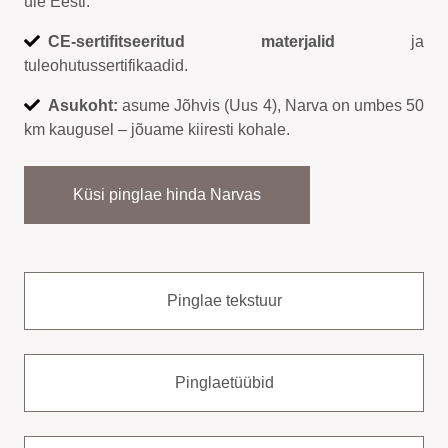
üle Eesti.
CE-sertifitseeritud materjalid
ja
tuleohutussertifikaadid.
Asukoht:
asume Jõhvis (Uus 4), Narva on umbes 50
km kaugusel – jõuame kiiresti kohale.
Küsi pinglae hinda Narvas
Pinglae tekstuur
Pinglaetüübid