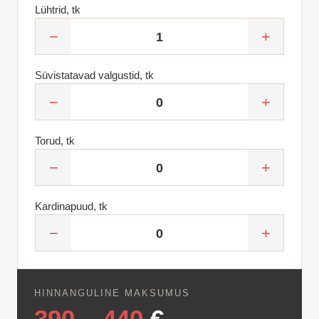
Lühtrid, tk
−
+
Süvistatavad valgustid, tk
−
+
Torud, tk
−
+
Kardinapuud, tk
−
+
HINNANGULINE MAKSUMUS
390
–
440
€