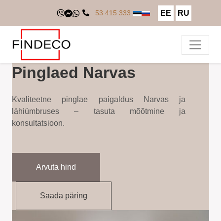
EE
RU
53 415 333
Pinglaed Narvas
Kvaliteetne pinglae paigaldus Narvas ja
lähiümbruses – tasuta mõõtmine ja
konsultatsioon.
Arvuta hind
Saada päring