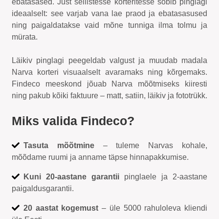
ebatasased. Just sellistesse korteritesse sobib pinglagi
ideaalselt: see varjab vana lae praod ja ebatasasused
ning paigaldatakse vaid mõne tunniga ilma tolmu ja
mürata.
Läikiv pinglagi peegeldab valgust ja muudab madala
Narva korteri visuaalselt avaramaks ning kõrgemaks.
Findeco meeskond jõuab Narva mõõtmiseks kiiresti
ning pakub kõiki faktuure – matt, satiin, läikiv ja fototrükk.
Miks valida Findeco?
Tasuta mõõtmine
– tuleme Narvas kohale,
mõõdame ruumi ja anname täpse hinnapakkumise.
Kuni 20-aastane garantii
pinglaele ja 2-aastane
paigaldusgarantii.
20 aastat kogemust
– üle 5000 rahuloleva kliendi