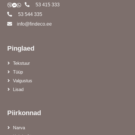
53 415 333
53 544 335
info@findeco.ee
Pinglaed
Tekstuur
Tüüp
Valgustus
Lisad
Piirkonnad
Narva