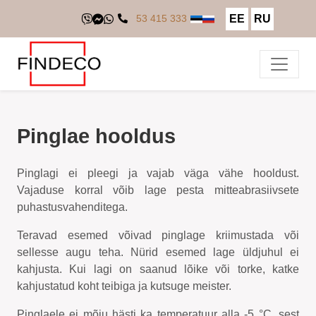
EE
RU
53 415 333
Pinglae hooldus
Pinglagi ei pleegi ja vajab väga vähe hooldust.
Vajaduse korral võib lage pesta mitteabrasiivsete
puhastusvahenditega.
Teravad esemed võivad pinglage kriimustada või
sellesse augu teha. Nürid esemed lage üldjuhul ei
kahjusta. Kui lagi on saanud lõike või torke, katke
kahjustatud koht teibiga ja kutsuge meister.
Pinglaele ei mõju hästi ka temperatuur alla -5 °C, sest