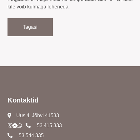
kile võib külmaga lõheneda.
Tagasi
Kontaktid
Uus 4, Jõhvi 41533
53 415 333
53 544 335